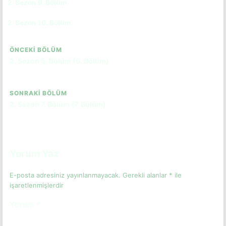
2. Sezon 9. Bölüm
CC
TR
2. Sezon 10. Bölüm
CC
TR
ÖNCEKI BÖLÜM
2. Sezon 5. Bölüm (5. Bölüm)
SONRAKI BÖLÜM
2. Sezon 7. Bölüm (7. Bölüm)
Yorum Yaz
E-posta adresiniz yayınlanmayacak.
Gerekli alanlar
*
ile
işaretlenmişlerdir
Yorum
*