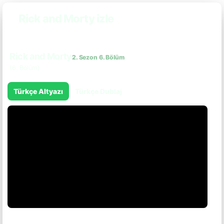
Rick and Morty izle
Rick and Morty
2. Sezon 6. Bölüm
(6. Bölüm)
Türkçe Altyazı
Türkçe Dublaj