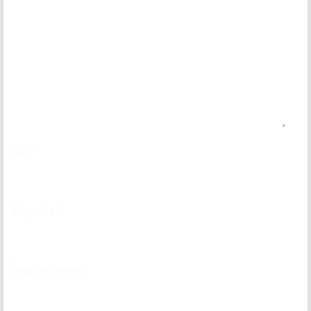
Ad
*
E-posta
*
İnternet sitesi