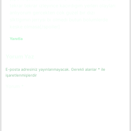
tekrar tekrar ızleyınce kacırdıgım yerlerı olayları
anlıyorum gercekten cok guzel bır dızı
slktlgımın jerrysı bı olmedı butun bolumlerde
keske olmasa[/spoiler]
Yanıtla
Yorum Yaz
E-posta adresiniz yayınlanmayacak.
Gerekli alanlar
*
ile
işaretlenmişlerdir
Yorum
*