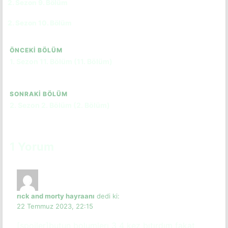
2. Sezon 9. Bölüm
CC
TR
2. Sezon 10. Bölüm
CC
TR
ÖNCEKI BÖLÜM
1. Sezon 11. Bölüm (11. Bölüm)
SONRAKI BÖLÜM
2. Sezon 2. Bölüm (2. Bölüm)
1 Yorum
rıck and morty hayraanı
dedi ki:
22 Temmuz 2023, 22:15
[spoiler]butun bolumlerı 3 4 kez bıtırdım fakat