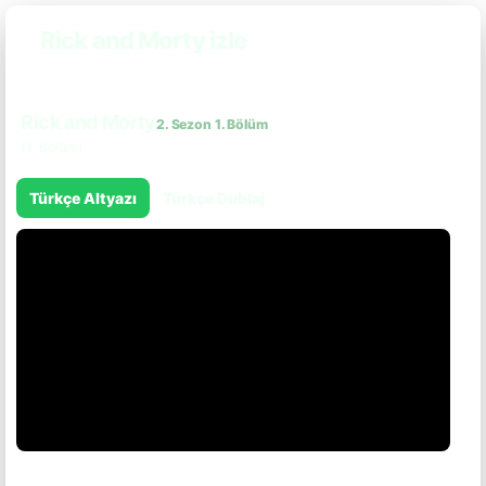
Rick and Morty izle
Rick and Morty
2. Sezon 1. Bölüm
(1. Bölüm)
Türkçe Altyazı
Türkçe Dublaj