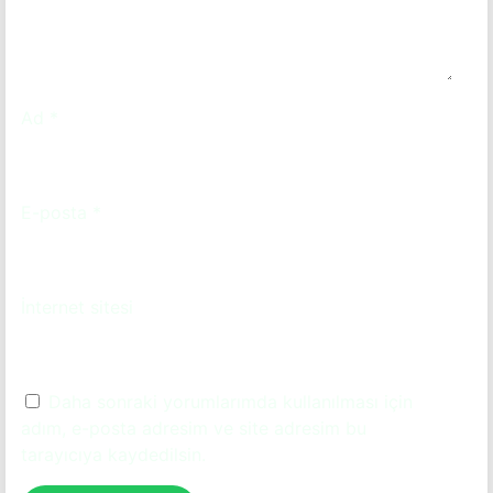
Ad
*
E-posta
*
İnternet sitesi
Daha sonraki yorumlarımda kullanılması için
adım, e-posta adresim ve site adresim bu
tarayıcıya kaydedilsin.