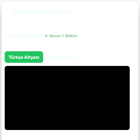
Rick and Morty izle
Rick and Morty
5. Sezon 1. Bölüm
(1. Bölüm)
Türkçe Altyazı
Türkçe Dublaj