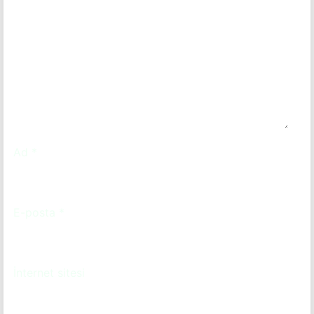
Ad
*
E-posta
*
İnternet sitesi