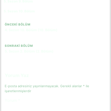
5. Sezon 9. Bölüm
CC
TR
5. Sezon 10. Bölüm
CC
TR
ÖNCEKI BÖLÜM
4. Sezon 10. Bölüm (10. Bölüm)
SONRAKI BÖLÜM
5. Sezon 2. Bölüm (2. Bölüm)
Yorum Yaz
E-posta adresiniz yayınlanmayacak.
Gerekli alanlar
*
ile
işaretlenmişlerdir
Yorum
*